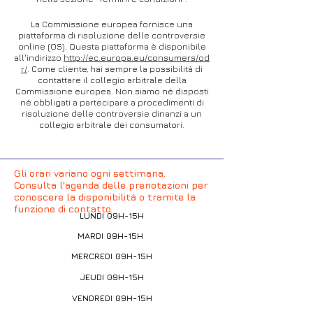
La Commissione europea fornisce una
piattaforma di risoluzione delle controversie
online (OS). Questa piattaforma è disponibile
all'indirizzo
http://ec.europa.eu/consumers/od
r/
. Come cliente, hai sempre la possibilità di
contattare il collegio arbitrale della
Commissione europea. Non siamo né disposti
né obbligati a partecipare a procedimenti di
risoluzione delle controversie dinanzi a un
collegio arbitrale dei consumatori.
Gli orari variano ogni settimana.
Consulta l'agenda delle prenotazioni per
conoscere la disponibilità o tramite la
funzione di contatto.
LUNDI 09H-15H
MARDI 09H-15H
MERCREDI 09H-15H
JEUDI 09H-15H
VENDREDI 09H-15H