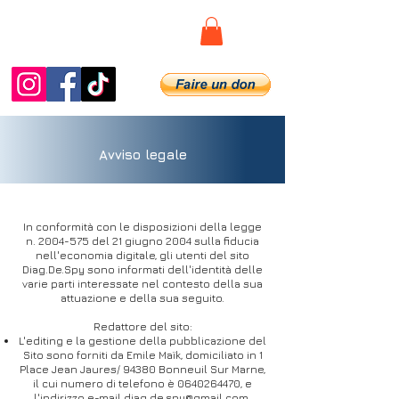
Diag.De.Spy
Avviso legale
In conformità con le disposizioni della legge
n.
2004-575
del 21 giugno 2004 sulla fiducia
nell'economia digitale, gli utenti del sito
Diag.De.Spy sono informati dell'identità delle
varie parti interessate nel contesto della sua
attuazione e della sua seguito.
Redattore del sito:
L'editing e la gestione della pubblicazione del
Sito sono forniti da Emile Maïk, domiciliato in 1
Place Jean Jaures/ 94380 Bonneuil Sur Marne,
il cui numero di telefono è
0640264470
, e
l'indirizzo e-mail
diag.de.spy@gmail.com
.