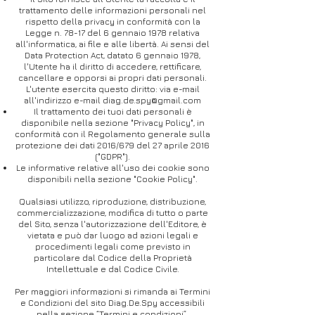
trattamento delle informazioni personali nel
rispetto della privacy in conformità con la
Legge n. 78-17 del 6 gennaio 1978 relativa
all'informatica, ai file e alle libertà. Ai sensi del
Data Protection Act, datato 6 gennaio 1978,
l'Utente ha il diritto di accedere, rettificare,
cancellare e opporsi ai propri dati personali.
L'utente esercita questo diritto: via e-mail
all'indirizzo e-mail
diag.de.spy@gmail.com
Il trattamento dei tuoi dati personali è
disponibile nella sezione "Privacy Policy", in
conformità con il Regolamento generale sulla
protezione dei dati 2016/679 del 27 aprile 2016
("GDPR").
Le informative relative all'uso dei cookie sono
disponibili nella sezione "Cookie Policy".
Qualsiasi utilizzo, riproduzione, distribuzione,
commercializzazione, modifica di tutto o parte
del Sito, senza l'autorizzazione dell'Editore, è
vietata e può dar luogo ad azioni legali e
procedimenti legali come previsto in
particolare dal Codice della Proprietà
Intellettuale e dal Codice Civile.
Per maggiori informazioni si rimanda ai Termini
e Condizioni del sito Diag.De.Spy accessibili
nella sezione “Termini e condizioni”.