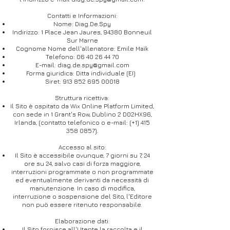
Contatti e Informazioni:
Nome: Diag.De.Spy
Indirizzo: 1 Place Jean Jaures, 94380 Bonneuil
Sur Marne
Cognome Nome dell'allenatore: Emile Maïk
Telefono:
06 40 26 44 70
E-mail:
diag.de.spy@gmail.com
Forma giuridica: Ditta individuale (EI)
Siret:
913 852 695 00018
Struttura ricettiva:
Il Sito è ospitato da Wix Online Platform Limited,
con sede in 1 Grant's Row, Dublino 2 D02HX96,
Irlanda, (contatto telefonico o e-mail: (+1)
415
358 0857)
.
Accesso al sito:
Il Sito è accessibile ovunque, 7 giorni su 7, 24
ore su 24, salvo casi di forza maggiore,
interruzioni programmate o non programmate
ed eventualmente derivanti da necessità di
manutenzione. In caso di modifica,
interruzione o sospensione del Sito, l'Editore
non può essere ritenuto responsabile.
Elaborazione dati:
Il Sito fornisce all'Utente la raccolta e il