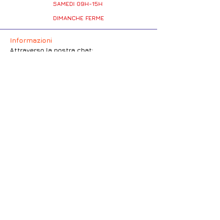
SAMEDI 09H-15H
DIMANCHE FERME
Informazioni
Attraverso la nostra chat:
(icona messaggio in basso a destra)
E-mail :
Indirizzo
1 posto Jean Jaures
94380 Bonneuil-sur-Marne
Richiesta di preventivo.
Compila il modulo