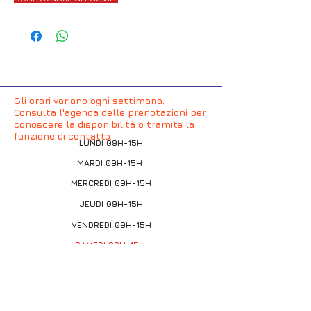
Gli orari variano ogni settimana.
Consulta l'agenda delle prenotazioni per
conoscere la disponibilità o tramite la
funzione di contatto.
LUNDI 09H-15H
MARDI 09H-15H
MERCREDI 09H-15H
JEUDI 09H-15H
VENDREDI 09H-15H
SAMEDI 09H-15H
DIMANCHE FERME
Informazioni
Attraverso la nostra chat: