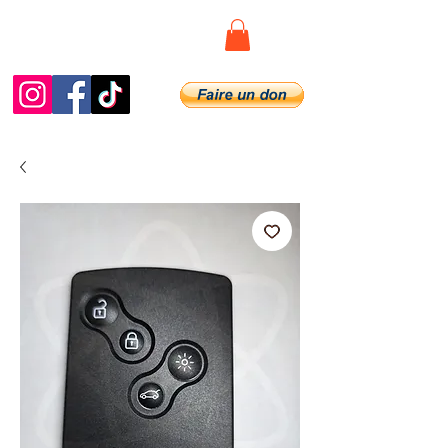
Diag.De.Spy