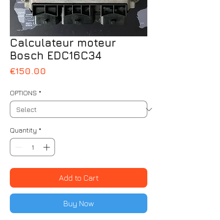
Calculateur moteur
Bosch EDC16C34
Price
€150.00
OPTIONS
*
Quantity
*
Add to Cart
Buy Now