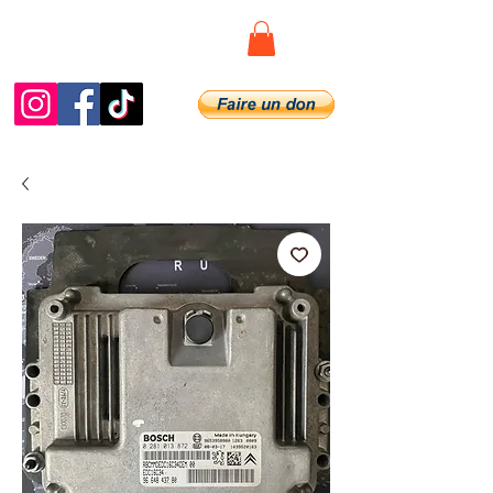
Diag.De.Spy