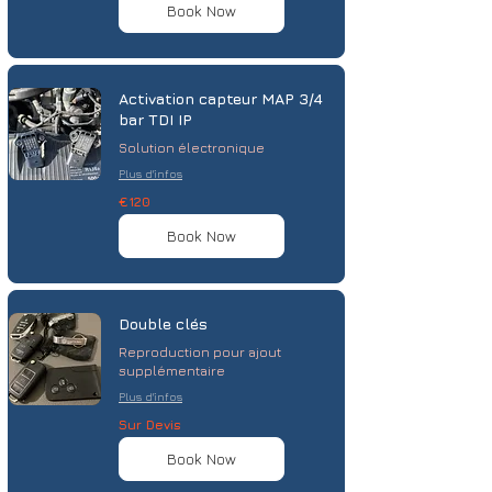
Book Now
Activation capteur MAP 3/4
bar TDI IP
Solution électronique
Plus d'infos
120
€120
euros
Book Now
Double clés
Reproduction pour ajout
supplémentaire
Plus d'infos
Sur
Sur Devis
Devis
Book Now