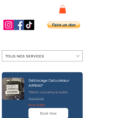
Diag.De.Spy
TOUS NOS SERVICES
Déblocage Calculateur
AIRBAG*
*Selon couverture outils
Plus d'infos
From
From €120
120
euros
Book Now