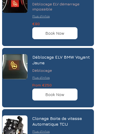
Déblocage ELV démarrage
impossible
Plus d'infos
80
€80
euros
Book Now
Déblocage ELV BMW Voyant
Jaune
Déblocage
Plus d'infos
From
From €250
250
euros
Book Now
Clonage Boite de vitesse
Automatique TCU
Plus d'infos