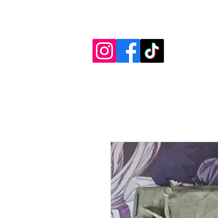
Diag.De.Spy