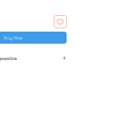
Buy Now
 possible
en retrait ou expédition pour la
ine et en expédition pour la
loupe.
service Colissimo.
e service d'expédition ou retrait
otre région.
kaging sont appliqués
ur l'expédition, Tarif 5€