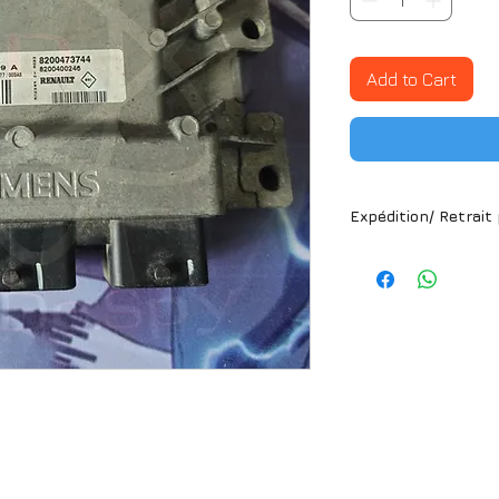
Add to Cart
Expédition/ Retrait
Article disponible 
France métropolita
Martinique/ Guade
Nous utilisons le 
*Veuillez choisir l
disponible selon v
*Des frais de pac
automatiquement po