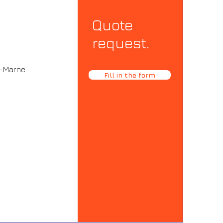
Quote
request.
r-Marne
Fill in the form