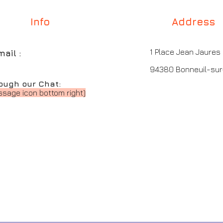
Info
Address
1 Place Jean Jaures
mail :
94380 Bonneuil-su
ough our Chat:
sage icon bottom right)