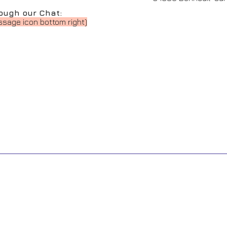
ough our Chat:
sage icon bottom right)