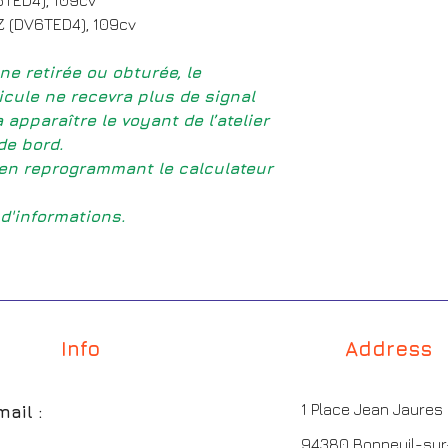
Z (DV6TED4), 109cv
ne retirée ou obturée, le
cule ne recevra plus de signal
 apparaître le voyant de l’atelier
de bord.
en reprogrammant le calculateur
d'informations.
Info
Address
1 Place Jean Jaures
mail :
94380 Bonneuil-su