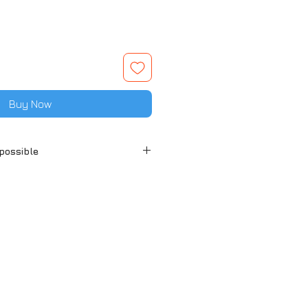
Buy Now
 possible
ait possible
IBLE EN EXPEDITION++++
le en retrait ou expédition
métropolitaine et en expédition
que/ Guadeloupe.
le service Colissimo.
r le service d'expédition ou
le selon votre région.
ackaging sont appliqués
 pour l'expédition, Tarif 5€