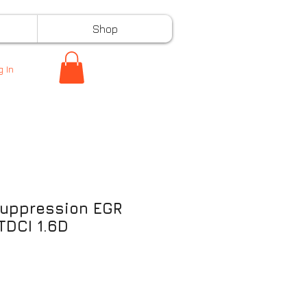
Shop
g In
suppression EGR
 TDCI 1.6D