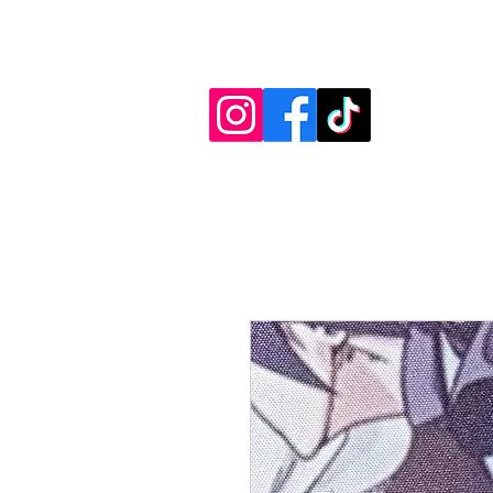
Diag.De.Spy