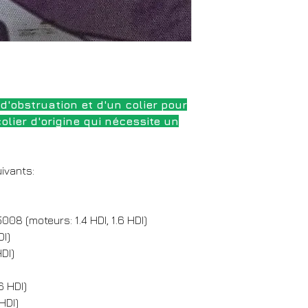
'obstruation et d'un colier pour
lier d'origine qui nécessite un
uivants:
5008 (moteurs: 1.4 HDI, 1.6 HDI)
DI)
HDI)
6 HDI)
 HDI)