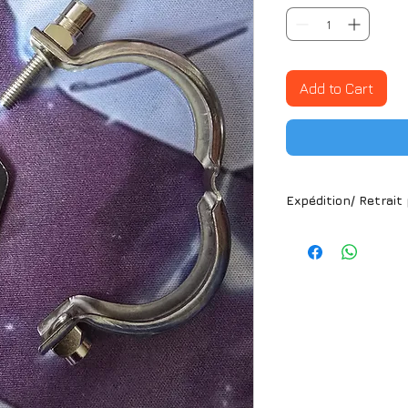
Add to Cart
Expédition/ Retrait
Expédition/ Retr
ARTICLE DISPON
Article disponib
pour la France 
pour la Martini
Nous utilisons 
*Veuillez choisi
retrait disponib
*Des frais de p
automatiquement