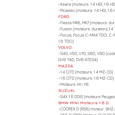
-Xsara (moteurs: 1.4 HDI, 1.6 HD
-Picasso (moteurs: 1.4 HDI, 1.6 
FORD:
-Fiesta MK6, MK7 (moteurs: dura
-Fusion (moteurs: duratorq 1.4 T
-Focus, Focus C-MAX TDCI, C-
1.6 TDCi)
VOLVO:
-S40, V50, V70, S60, V60 (cod
DV6 TAD, DV6 ATED4)
MAZDA:
-1.4 CiTD (moteurs: 1.4 MZ-CD)
-1.6 CiTD (moteurs: 1.6 MZ-CD)
-Moteurs Y4 i Y6
SUZUKI:
-S4X 1.6 DDiS (moteurs Peugeo
BMW MINI Moteurs 1.6 D :
-COOPER D (R56) moteur: 9HZ 
-ONE D (R56) Moteur: 9HZ (DV