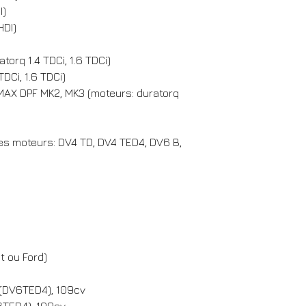
I)
HDI)
torq 1.4 TDCi, 1.6 TDCi)
DCi, 1.6 TDCi)
MAX DPF MK2, MK3 (moteurs: duratorq
es moteurs: DV4 TD, DV4 TED4, DV6 B,
t ou Ford)
(DV6TED4), 109cv
6TED4), 109cv