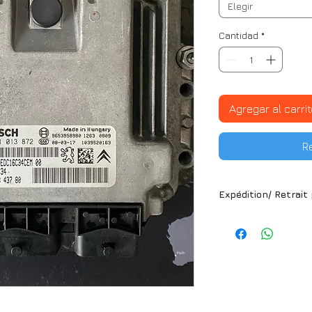
Elegir
Cantidad
*
Agregar al carrit
R
Expédition/ Retrait
Article disponible 
France métropolita
Martinique/ Guade
Nous utilisons le 
*Veuillez choisir l
disponible selon v
*Des frais de pac