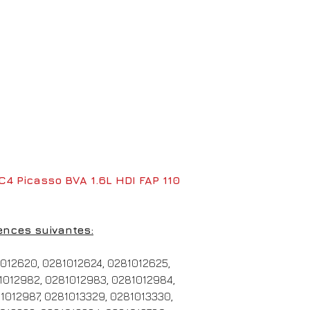
automatiquement po
C4 Picasso BVA 1.6L HDI FAP 110
ences suivantes:
1012620, 0281012624, 0281012625,
1012982, 0281012983, 0281012984,
1012987, 0281013329, 0281013330,