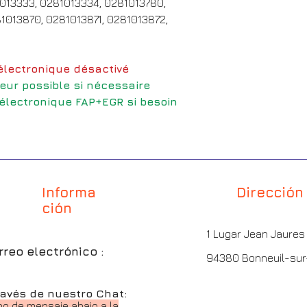
013333, 0281013334, 0281013780,
1013870, 0281013871, 0281013872,
lectronique désactivé
eur possible si nécessaire
 électronique FAP+EGR si besoin
Informa
Dirección
ción
1 Lugar Jean Jaure
rreo electrónico :
94380 Bonneuil-su
ravés de nuestro Chat:
no de mensaje abajo a la