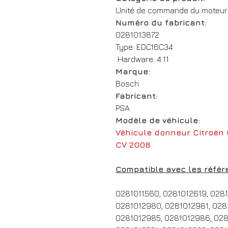
Unité de commande du moteur
Numéro du fabricant:
0281013872
Type: EDC16C34
Hardware: 4.11
Marque:
Bosch
Fabricant:
PSA
Modèle de véhicule:
Véhicule donneur Citroën 
CV 2008
Compatible avec les référ
0281011560, 0281012619, 028
0281012980, 0281012981, 028
0281012985, 0281012986, 028