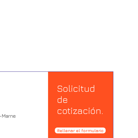
Solicitud
de
s
cotización.
r-Marne
Rellenar el formulario