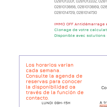
0281013331, 0281013332, 0281
0281013868, 0281013869, 028
0281014729, 0281014730
IMMO OFF Antidémarrage é
Clonage de votre calculat
Disponible avec solutions
Los horarios varían
cada semana.
Consulte la agenda de
reservas para conocer
la disponibilidad oa
Co
través de la función de
contacto.
A t
LUNDI 09H-15H
(ico