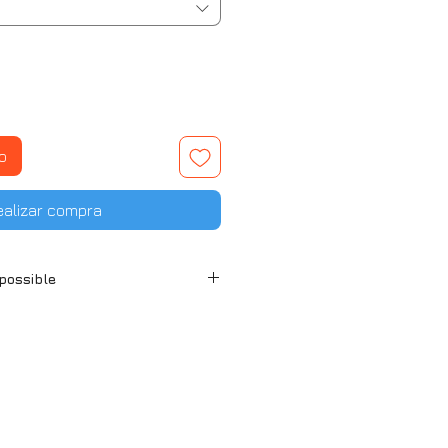
o
ealizar compra
 possible
en retrait ou expédition pour la
ine et en expédition pour la
loupe.
service Colissimo.
e service d'expédition ou retrait
otre région.
kaging sont appliqués