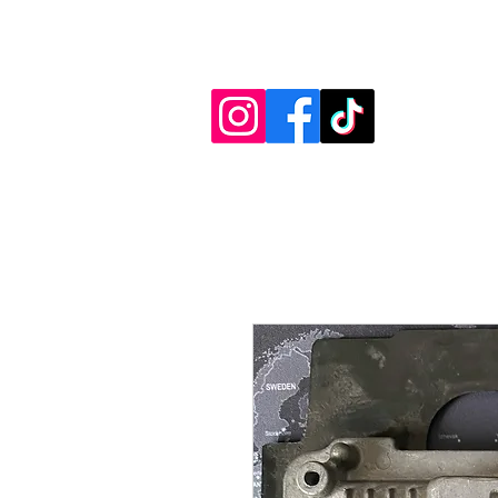
Diag.De.Spy