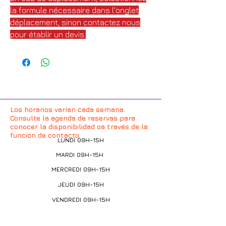
la formule nécessaire dans l'onglet
déplacement, sinon contactez nous
pour établir un devis.
Los horarios varían cada semana.
Consulte la agenda de reservas para
conocer la disponibilidad oa través de la
función de contacto.
LUNDI 09H-15H
MARDI 09H-15H
MERCREDI 09H-15H
JEUDI 09H-15H
VENDREDI 09H-15H
SAMEDI 09H-15H