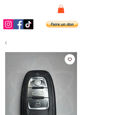
Diag.De.Spy