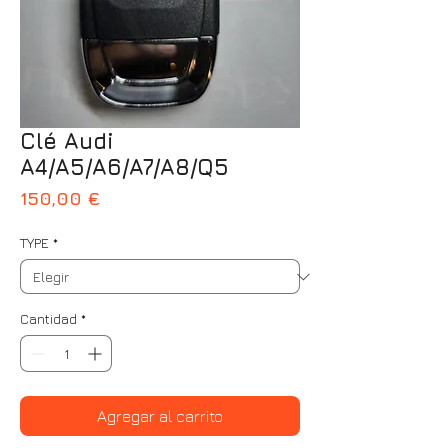
Clé Audi
A4/A5/A6/A7/A8/Q5
Precio
150,00 €
TYPE
*
Cantidad
*
Agregar al carrito