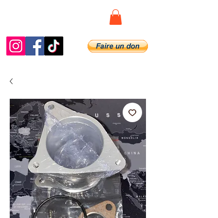
Diag.De.Spy