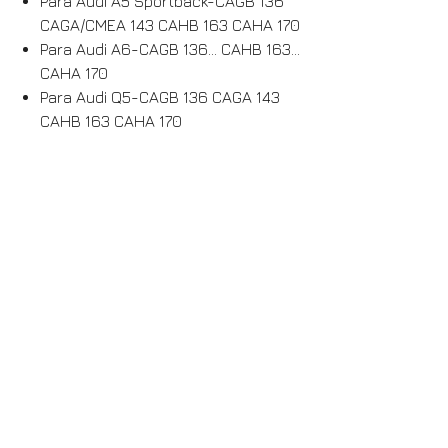
Para Audi A5 Sportback-CAGB 136
CAGA/CMEA 143 CAHB 163 CAHA 170
Para Audi A6-CAGB 136... CAHB 163...
CAHA 170
Para Audi Q5-CAGB 136 CAGA 143
CAHB 163 CAHA 170
Para asiento León-CEGA 170
Para Seat Altea-CEGA 170
Para Seat Toledo-CEGA 170
Para asiento Exeo-CAGC 120, CAGA
143, CAHA 170
Para Skoda Octavia-CEGA 170
Para Skoda Superb-CBBB 170
Para Skoda Yeti-CBDB 140... CEGA
170
Envío / Retiro posible
ARTÍCULO DISPONIBLE PARA ENVÍO++++