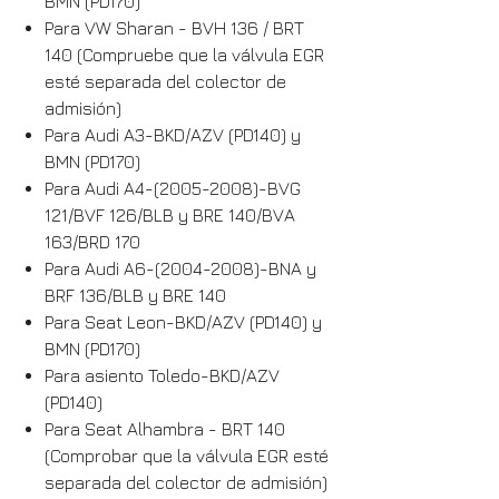
BMN (PD170)
Para VW Sharan - BVH 136 / BRT
140 (Compruebe que la válvula EGR
esté separada del colector de
admisión)
Para Audi A3-BKD/AZV (PD140) y
BMN (PD170)
Para Audi A4-(2005-2008)-BVG
121/BVF 126/BLB y BRE 140/BVA
163/BRD 170
Para Audi A6-(2004-2008)-BNA y
BRF 136/BLB y BRE 140
Para Seat Leon-BKD/AZV (PD140) y
BMN (PD170)
Para asiento Toledo-BKD/AZV
(PD140)
Para Seat Alhambra - BRT 140
(Comprobar que la válvula EGR esté
separada del colector de admisión)