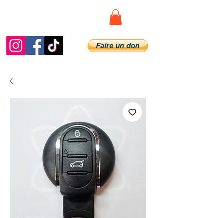
DiagDeSpy