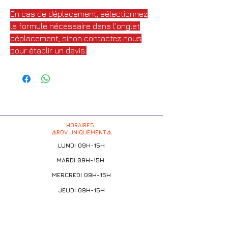
En cas de déplacement, sélectionnez
la formule nécessaire dans l'onglet
déplacement, sinon contactez nous
pour établir un devis.
HORAIRES
⚠️RDV UNIQUEMENT⚠️
LUNDI 09H-15H
MARDI 09H-15H
MERCREDI 09H-15H
JEUDI 09H-15H
VENDREDI 09H-15H
SAMEDI 09H-15H