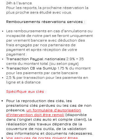
24h à l'avance.
Pour les reports, la prochaine réservation la
plus proche sera étudié avec vous.
Remboursements réservations services :
Les remboursements en cas d'annulations ou
incapacité de notre part se feront uniquement
par virement bancaire avec déduction des
frais engagés par nos partenaires de
payement et après réception de votre
payement :
Transaction Paypal nationales
2.9% + 35
cents du montant total (ou selon pays)
Transaction CB via SumUp
1.75 % du montant
pour les paiements par carte bancaire
2,5 % par transaction pour les paiements en
ligne et à distance
Spécifique aux clés :
Pour la reproduction des clés,
les
prestations clés perdues ou les cas de non
présence,
un formulaire d'autorisation
d'intervention doit être rempli
(disponible
dans l'onglet clés auto et compte client), la
réalisation des travaux
dépendra de la
couverture de nos outils, de la validation
des informations et documents nécessaires.
Vos serrures de portes doivent êtres