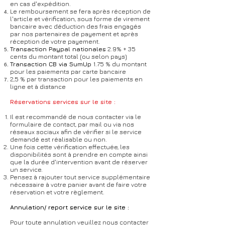
en cas d'expédition.
Le remboursement se fera après réception de
l'article et vérification, sous forme de virement
bancaire avec déduction des frais engagés
par nos partenaires de payement et après
réception de votre payement.
Transaction Paypal nationales
2.9% + 35
cents du montant total (ou selon pays)
Transaction CB via SumUp
1.75 % du montant
pour les paiements par carte bancaire
2,5 % par transaction pour les paiements en
ligne et à distance
Réservations services sur le site :
Il est recommandé de nous contacter via le
formulaire de contact, par mail ou via nos
réseaux sociaux afin de vérifier si le service
demandé est réalisable ou non.
Une fois cette vérification effectuée, les
disponibilités sont à prendre en compte ainsi
que la durée d'intervention avant de réserver
un service.
Pensez à rajouter tout service supplémentaire
nécessaire à votre panier avant de faire votre
réservation et votre règlement.
Annulation/ report service sur le site :
Pour toute annulation veuillez nous contacter