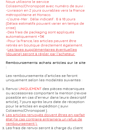
Nous utilisons le service
Colissimo/Chronopost avec numéro de suivi :
-Livraison en 2 jours ouvrables vers la France
métropolitaine et Monaco.
-L'outre-Mer : Délai indicatif : 6 à 18 jours
(Délais estimatifs pouvant varier en temps de
crise)
-Des frais de packaging sont appliqués
automatiquement +5€
-Pour la France, les articles peuvent être
retirés en boutique directement également.
-
Les taxes supplémentaires éventuelles
(douane) seront à régler par l'acheteur.
Remboursements achats articles sur le site
:
Les remboursements d'articles se feront
uniquement selon les modalités suivantes :
Renvoi
UNIQUEMENT
des pièces mécaniques
ou accessoires comportant la mention (revoie
possible en cas d'erreur dans leurs descriptif
article
), 7 jours après leurs date de réception
pour le articles en expédition ( suivi
Colissimo/Chronopost ).
Les articles renvoyés doivent êtres en parfait
état (le cas contraire entrainera un refus de
remboursement ).
Les frais de renvoi seront à charge du client