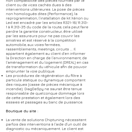
non compatibilité des pièces fournies par le
client ou de vices cachés dues à des
interventions ultérieures. La pose de pièces
non homologués dites (Performance), la
reprogrammation, l’installation de kit Xénon ou
Led est encadré par les articles R321-16/ R.313-
1 à R.313-35 du code de la route, cela peut faire
perdre la garantie constructeur, être utilisé
par les assureurs pour ne pas couvrir les
sinistres et est réservé à la compétition
automobile, aux voies fermées,
rassemblements, meetings, circuits …. Il
appartient également au client d’en informer
la Direction en charge de l’environnement, de
l’aménagement et du logement (DREAL) en cas
de transformation du véhicule afin de pouvoir
emprunter la voie publique.
Les procédures de régénération du filtre à
particule statique ou dynamique comportent
des risques (casse de pièces mécanique à
incendie). DiagDeSpy ne saurait être tenue
responsable de quelconque dommage lors
de cette prestation et également lors des
essaies et passages au banc de puissance.
Boutique du site :
La vente de solutions Chiptuning nécessitent
parfois des interventions à l’aide d’un outil de
diagnostic ou mécaniquement. Le client est