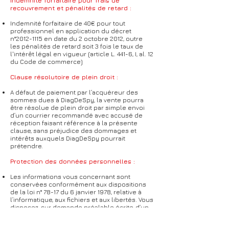
Indemnité forfaitaire pour frais de
recouvrement et pénalités de retard :
Indemnité forfaitaire de 40€ pour tout
professionnel en application du décret
n°
2012-1115
en date du 2 octobre 2012, outre
les pénalités de retard soit 3 fois le taux de
l'intérêt légal en vigueur (article L. 441-6, I, al. 12
du Code de commerce)
Clause résolutoire de plein droit :
A défaut de paiement par l’acquéreur des
sommes dues à DiagDeSpy, la vente pourra
être résolue de plein droit par simple envoi
d’un courrier recommandé avec accusé de
réception faisant référence à la présente
clause, sans préjudice des dommages et
intérêts auxquels DiagDeSpy pourrait
prétendre.
Protection des données personnelles :
Les informations vous concernant sont
conservées conformément aux dispositions
de la loi n° 78-17 du 6 janvier 1978, relative à
l’informatique, aux fichiers et aux libertés. Vous
disposez, sur demande préalable écrite, d’un
droit d’accès, de modification, de rectification
et de suppression auprès de DiagDeSpy, pour