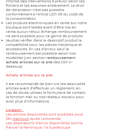
informé des interventions à prévoir selon les
fichiers et les assumes entièrement. Le droit
de rétractation n’est pas possible
conformément à l’Article L221-28 du code de
la consommation.
Les produits électroniques en vente sur notre
boutique sont testés avant d'être mis en
vente, aucun retour, échange, remboursement
ne sera possible pour ce genre de produits.
Veuillez vérifier dans le descriptif produit la
compatibilité pour les pièces mécanique et
accessoires. En cas d'erreur, seul le
remboursement est possible selon nos
modalités (voir section
remboursement
achats articles sur le site
des CGV ci-
dessous)
Achats articles sur le site :
Il est recommandé de bien lire les descriptifs
articles avant d'effectuer un règlement, en
cas de doute utilisez le formulaire de contact,
la fonction mail ou nos réseaux sociaux pour
avoir plus d'informations.
Livraison :
Les articles disponibles sont expédiés sous
24h
maximum
après commande.
Les destinations d'envoi disponibles sont la
France/ la Martinique / la Guadeloupe.