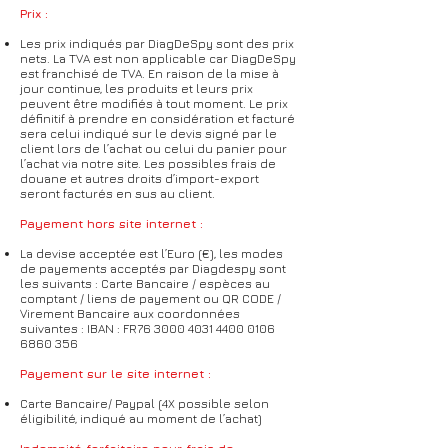
Prix :
Les prix indiqués par DiagDeSpy sont des prix
nets. La TVA est non applicable car DiagDeSpy
est franchisé de TVA. En raison de la mise à
jour continue, les produits et leurs prix
peuvent être modifiés à tout moment. Le prix
définitif à prendre en considération et facturé
sera celui indiqué sur le devis signé par le
client lors de l’achat ou celui du panier pour
l’achat via notre site. Les possibles frais de
douane et autres droits d’import-export
seront facturés en sus au client.
Payement hors site internet :
La devise acceptée est l’Euro (€), les modes
de payements acceptés par Diagdespy sont
les suivants : Carte Bancaire / espèces au
comptant / liens de payement ou QR CODE /
Virement Bancaire aux coordonnées
suivantes : IBAN : FR76
3000 4031 4400 0106
6860 356
Payement sur le site internet :
Carte Bancaire/ Paypal (4X possible selon
éligibilité, indiqué au moment de l’achat)