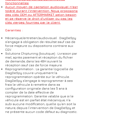
fonctionnelles
Aucun moyen de captation audiovisuel n'est
toléré durant l'intervention
.
Nous proposons
des clés OEM ou AFTERMARKET selon besoin
et se réserve le droit d'utiliser ou pas les
clés vierges fournies par le client.
Garanties :
Mécanique/entretien/audiovisuel : DiagDeSpy
s’engage à obligation de résultat sauf cas de
force majeure ou dispositions contraire aux
CGV.
Solutions Chiptuning (boutique) : Livraison par
mail, après paiement et réception du fichier
de demande, dans les 48H suivant la
réception sauf cas de force majeure.
Reprogrammation : La garantie logicielle de
DiagDeSpy couvre uniquement la
reprogrammation opérée sur le véhicule.
DiagDeSpy s’engage à reprogrammer à ses
frais le véhicule à remettre dans sa
configuration originale dans les 5 ans à
compter de la date effective de
reprogrammation. Garantie valable que si le
véhicule est en parfait état mécanique, n’a
subi aucune modification, quelle qu’en soit la
nature, depuis l’intervention de DiagDeSpy et
ne présente aucun code défaut au diagnostic.