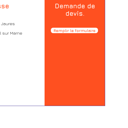
sse
Demande de
devis.
n Jaures
Remplir le formulaire
l sur Marne