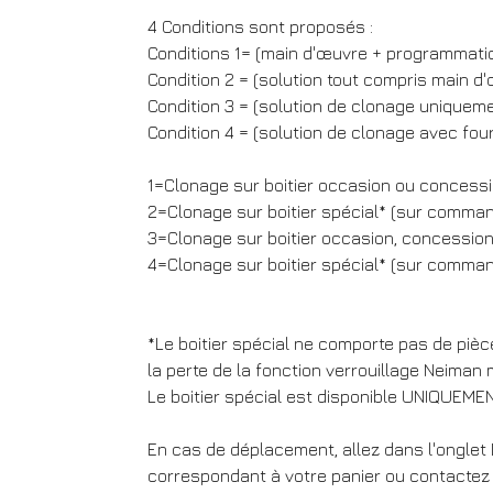
4 Conditions sont proposés :
Conditions 1= (main d'œuvre + programmation
Condition 2 = (solution tout compris main d
Condition 3 = (solution de clonage uniqueme
Condition 4 = (solution de clonage avec four
1=Clonage sur boitier occasion ou concessio
2=Clonage sur boitier spécial* (sur command
3=Clonage sur boitier occasion, concession 
4=Clonage sur boitier spécial* (sur command
*Le boitier spécial ne comporte pas de pièc
la perte de la fonction verrouillage Neiman 
Le boitier spécial est disponible UNIQUEME
En cas de déplacement, allez dans l'onglet
correspondant à votre panier ou contactez n