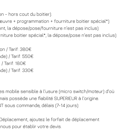
 - hors cout du boitier).
'œuvre + programmation + fourniture boitier spécial*)
nt, la dépose/pose/fourniture n'est pas inclus)
niture boitier spécial*, la dépose/pose n'est pas inclus)
n / Tarif: 380€
e) / Tarif: 550€
/ Tarif: 180€
e) / Tarif: 330€
es mobile sensible à l'usure (micro switch/moteur) d'où
mais possède une fiabilité SUPERIEUR à l'origine.
NT sous commande, délais (7-14 jours)
 Déplacement, ajoutez le forfait de déplacement
ous pour établir votre devis.