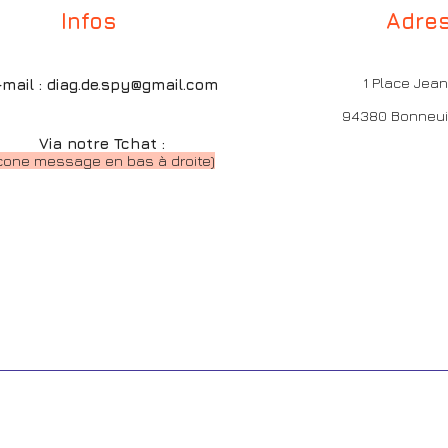
Infos
Adre
1 Place Jea
-mail :
diag.de.spy@gmail.com
94380 Bonneui
Via notre Tchat :
icone message en bas à droite)