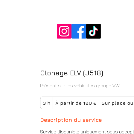
DiagDeSpy
Clonage ELV (J518)
Présent sur les véhicules groupe VW
À
3 h
3
partir
À partir de 180 €
Sur place ou
de
180
h
euros
Description du service
Service disponible uniquement sous acceptat